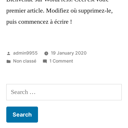
premier article. Modifiez où supprimez-le,
puis commencez à écrire !
Posted
admin9955
19 January 2020
by
Posted
on
Non classé
1 Comment
in
Bonjour
tout
le
Search
monde !
for: