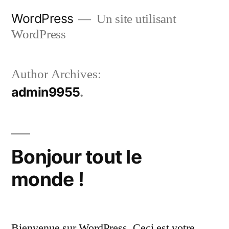
Skip
WordPress
Un site utilisant
to
WordPress
content
Author Archives:
admin9955
Bonjour tout le
monde !
Bienvenue sur WordPress. Ceci est votre